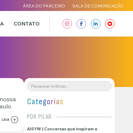
ÁREA DO PARCEIRO
SALA DE COMUNICAÇÃO
IA
CONTATO
Pesquisar
 nossa
Categorias
aulo
POR PILAR
LEIA
AISYN! | Conversas que inspiram e