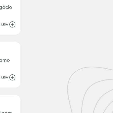
gócio
LEIA
como
LEIA
efinem