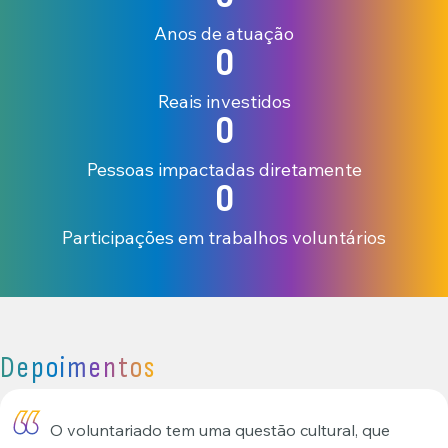
Anos de atuação
0
Reais investidos
0
Pessoas impactadas diretamente
0
Participações em trabalhos voluntários
Depoimentos
O voluntariado tem uma questão cultural, que