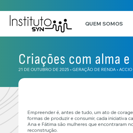
QUEM SOMOS
Criações com alma e
21 DE OUTUBRO DE 2025
•
GERAÇÃO DE RENDA
•
ACCIO
Empreender é, antes de tudo, um ato de corage
formas de produzir e consumir, cada iniciativa c
Ana e Fátima são mulheres que encontraram no
reconstrução.